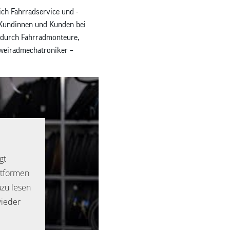
ch Fahrradservice und -
 Kundinnen und Kunden bei
 durch Fahrradmonteure,
Zweiradmechatroniker –
gt
ttformen
azu lesen
wieder