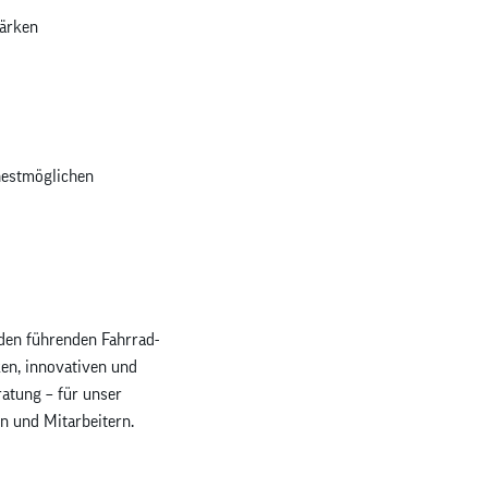
tärken
hestmöglichen
den führenden Fahrrad-
ken, innovativen und
ratung – für unser
n und Mitarbeitern.