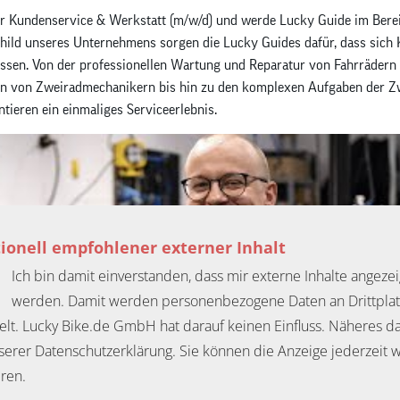
er Kundenservice & Werkstatt (m/w/d) und werde Lucky Guide im Berei
child unseres Unternehmens sorgen die Lucky Guides dafür, dass sich
issen. Von der professionellen Wartung und Reparatur von Fahrrädern
iten von Zweiradmechanikern bis hin zu den komplexen Aufgaben der 
tieren ein einmaliges Serviceerlebnis.
ionell empfohlener externer Inhalt
Ich bin damit einverstanden, dass mir externe Inhalte angezei
werden. Damit werden personenbezogene Daten an Drittpla
elt. Lucky Bike.de GmbH hat darauf keinen Einfluss. Näheres d
nserer Datenschutzerklärung. Sie können die Anzeige jederzeit 
eren.