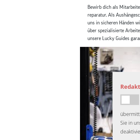
Bewirb dich als Mitarbeit
reparatur. Als Aushänges
uns in sicheren Händen w
über spezialisierte Arbe
unsere Lucky Guides garan
Redakt
übermitt
Sie in u
deaktivi