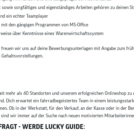
t sowie sorgfältiges und eigenständiges Arbeiten gehören zu deinen S
und ein echter Teamplayer
er mit den gängigen Programmen von MS-Office
erweise über Kenntnisse eines Warenwirtschaftssystem
nn freuen wir uns auf deine Bewerbungsunterlagen mit Angabe zum frü
n Gehaltsvorstellungen.
it mehr als 40 Standorten und unserem erfolgreichen Onlineshop zu 
d. Dich erwartet ein fahrradbegeistertes Team in einem leistungsstar
n. Ob in der Werkstatt, für den Verkauf, an der Kasse oder in der Be
ind wir immer auf der Suche nach neuen motivierten Mitarbeiterinne
EFRAGT - WERDE LUCKY GUIDE: