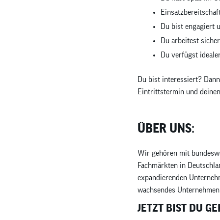
Einsatzbereitschaf
Du bist engagiert 
Du arbeitest sich
Du verfügst ideal
Du bist interessiert? Da
Eintrittstermin und deine
ÜBER UNS:
Wir gehören mit bundeswe
Fachmärkten in Deutschlan
expandierenden Unternehme
wachsendes Unternehmen s
JETZT BIST DU G