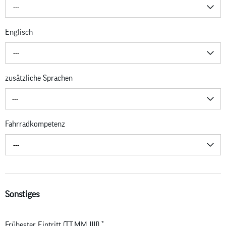
---
Englisch
---
zusätzliche Sprachen
---
Fahrradkompetenz
---
Sonstiges
Frühester Eintritt (TT.MM.JJJJ)
*