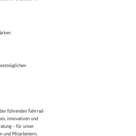
tärken
hestmöglichen
den führenden Fahrrad-
ken, innovativen und
ratung – für unser
n und Mitarbeitern.