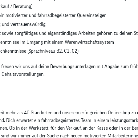
kauf / Beratung)
 ein motivierter und fahrradbegeisterter Quereinsteiger
ig und vertrauenswürdig
t sowie sorgfältiges und eigenständiges Arbeiten gehören zu deinen S
Kenntnisse im Umgang mit einem Warenwirtschaftssystem
chkenntnisse (Sprachniveau B2, C1, C2)
nn freuen wir uns auf deine Bewerbungsunterlagen mit Angabe zum frü
n Gehaltsvorstellungen.
it mehr als 40 Standorten und unserem erfolgreichen Onlineshop zu 
d. Dich erwartet ein fahrradbegeistertes Team in einem leistungsstar
n. Ob in der Werkstatt, für den Verkauf, an der Kasse oder in der Be
ind wir immer auf der Suche nach neuen motivierten Mitarbeiterinne