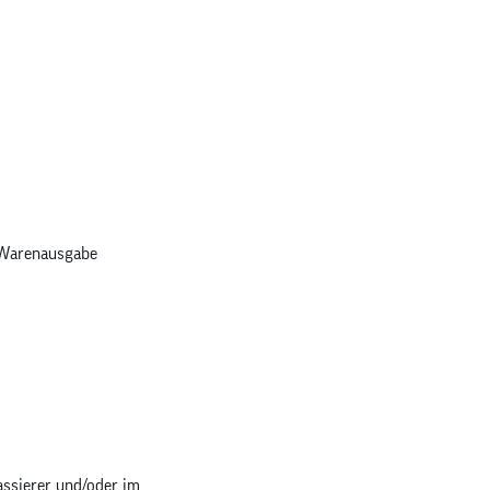
 Warenausgabe
assierer und/oder im