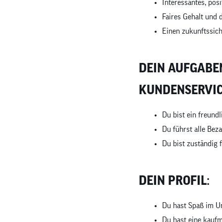
Interessantes, pos
Faires Gehalt und d
Einen zukunftssic
DEIN AUFGABEN
KUNDENSERVIC
Du bist ein freun
Du führst alle Bez
Du bist zuständig 
DEIN PROFIL:
Du hast Spaß im U
Du hast eine kaufm